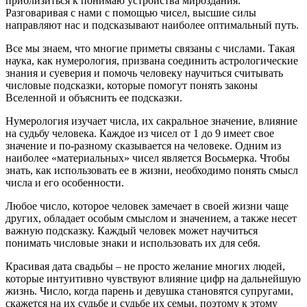
приблизиться к понимаю устройства мироздания.
Разговаривая с нами с помощью чисел, высшие силы
направляют нас и подсказывают наиболее оптимальный путь.
Все мы знаем, что многие приметы связаны с числами. Такая
наука, как нумерология, призвана соединить астрологические
знания и суеверия и помочь человеку научиться считывать
числовые подсказки, которые помогут понять законы
Вселенной и объяснить ее подсказки.
Нумерология изучает числа, их сакральное значение, влияние
на судьбу человека. Каждое из чисел от 1 до 9 имеет свое
значение и по-разному сказывается на человеке. Одним из
наиболее «материальных» чисел является Восьмерка. Чтобы
знать, как использовать ее в жизни, необходимо понять смысл
числа и его особенности.
Любое число, которое человек замечает в своей жизни чаще
других, обладает особым смыслом и значением, а также несет
важную подсказку. Каждый человек может научиться
понимать числовые знаки и использовать их для себя.
Красивая дата свадьбы – не просто желание многих людей,
которые интуитивно чувствуют влияние цифр на дальнейшую
жизнь. Число, когда парень и девушка становятся супругами,
скажется на их судьбе и судьбе их семьи, поэтому к этому