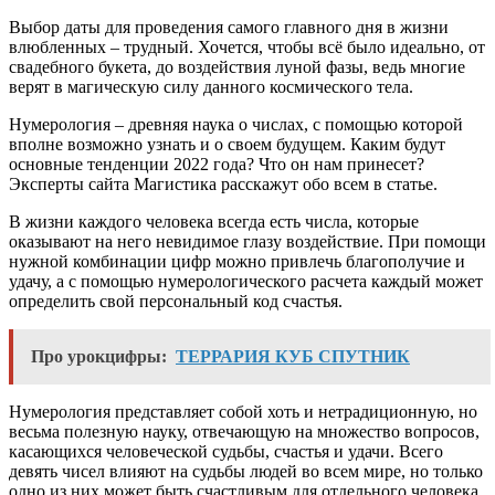
Выбор даты для проведения самого главного дня в жизни
влюбленных – трудный. Хочется, чтобы всё было идеально, от
свадебного букета, до воздействия луной фазы, ведь многие
верят в магическую силу данного космического тела.
Нумерология – древняя наука о числах, с помощью которой
вполне возможно узнать и о своем будущем. Каким будут
основные тенденции 2022 года? Что он нам принесет?
Эксперты сайта Магистика расскажут обо всем в статье.
В жизни каждого человека всегда есть числа, которые
оказывают на него невидимое глазу воздействие. При помощи
нужной комбинации цифр можно привлечь благополучие и
удачу, а с помощью нумерологического расчета каждый может
определить свой персональный код счастья.
Про урокцифры:
ТЕРРАРИЯ КУБ СПУТНИК
Нумерология представляет собой хоть и нетрадиционную, но
весьма полезную науку, отвечающую на множество вопросов,
касающихся человеческой судьбы, счастья и удачи. Всего
девять чисел влияют на судьбы людей во всем мире, но только
одно из них может быть счастливым для отдельного человека.