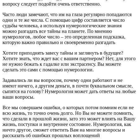
вопросу следует подойти очень ответственно.
Часто люди замечают, что им на глаза регулярно попадаются
одни и те же числа. С помощью цифр составляется число
судьбы человека, а используя нумерологические знания
можно разгадать все тайны на планете. По мнению
нумерологов, любое число – это определенная подсказка,
которую важно правильно и своевременно разгадать
Хотите приподнять завесу тайны и заглянуть в будущее?
Хотите знать, что ждет вас с вашим партнером? Нет, для этого
не нужно бежать к гадалке или экстрасенсу. Вы можете
сделать это сами с помощью нумерологии.
Задавались ли вы вопросом, почему одни работают и не
имеют ничего, а другим деньги, в почти буквальном смысле,
сыпятся на голову? Нумерология может дать ответы на любые
ваши вопросы.
Все мы совершаем ошибки, о которых потом помним если не
всю жизнь, то точно очень долго. Но Вы не можете помнить,
что сделали в прошлой жизни, зато это может влиять на Вашу
жизнь, поступки и внутреннее состояние. Нумерология, как
ничто другое, сможет ответить Вам на многие вопросы и
рассказать об ошибках прошлых воплощений