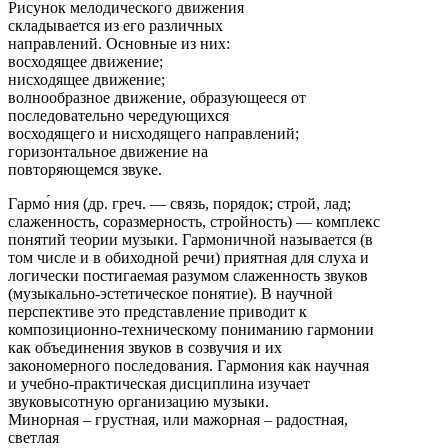
Рисунок мелодического движения
складывается из его различных
направлений. Основные из них:
восходящее движение;
нисходящее движение;
волнообразное движение, образующееся от
последовательно чередующихся
восходящего и нисходящего направлений;
горизонтальное движение на
повторяющемся звуке.
Гармо́ ния (др. греч. — связь, порядок; строй, лад;
слаженность, соразмерность, стройность) — комплекс
понятий теории музыки. Гармоничной называется (в
том числе и в обиходной речи) приятная для слуха и
логически постигаемая разумом слаженность звуков
(музыкально-эстетическое понятие). В научной
перспективе это представление приводит к
композиционно-техническому пониманию гармонии
как объединения звуков в созвучия и их
закономерного последования. Гармония как научная
и учебно-практическая дисциплина изучает
звуковысотную организацию музыки.
Минорная – грустная, или мажорная – радостная,
светлая