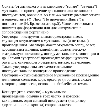
Соната (от латинского и итальянского “sonare”, “звучать”)
музыкальное произведение для одного или нескольких
инструментов, обычно в 3-х или 4-х частях (бывают сонаты
и одночастные (Ф. Лист “По прочтении Данте”) и
пятичастные (И. Брамс соната ор.5). Чаще всего сонаты
пишутся для фортепиано или для инструмента в
сопровождении фортепиано.
Увертюра – инструментальная оркестровая пьеса,
служащая вступлением к музыкальным (и не только)
произведениям. Увертюра может открывать оперу, балет,
хоровые выступления, кинофильм, драматическую
театральную постановку, инструментальные композиции и
др. Термин “увертюра” происходит от французского
ouverture, означающего открытие, начало, вступление.
Также увертюра означает самостоятельное
инструментальное концертное произведение.
Оратория – крупномасштабное музыкальное произведение
для певцов-солистов, хора, оркестра (и органа), сюжет
которого, чаще всего, основан на библейских темах.
Концерт (итал. concerto) – музыкальное
произведение, обычно в трёх частях, в котором,
как правило, один сольный инструмент (например,
фортепиано или скрипка) сопровождается