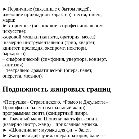
►Первичные (связанные с бытом людей,
имеющие прикладной характер): песня, танец,
марш;
►вторичные (возникшие в профессиональном
искусстве):
-хоровой музыки (кантата, оратория, месса);
-камерно-инструментальной (трио, квартет,
квинтет, прелюдия, экспромт, ноктюрн,
баркарола);
– симфонической (симфония, увертюра, концерт,
фантазия);
– театрально-драматической (опера, балет,
оперетта, мюзикл).
Подвижность жанровых границ
«Петрушка» Стравинского, «Ромео и Джульетта»
Прокофьева: балет (театральный жанр) –
программная сюита (концертный жанр).
► Траурный марш Шопена: часть фп. сонаты
(камерно-инстр. жанр) – прикладная музыка.
► «Шопениана»: музыка для фп. – балет.
► Жанровая диффузия: опера-оратория; балет с