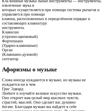
Кла́ вишные музыка́ льные инструме́нты — инструменты,
извлечение звука в
которых осуществляется при помощи системы рычагов и
управляется при помощи
клавиш, расположенных в определённом порядке и
составляющих клавиатуру
инструмента.
Клависин
(струнно-щипковый)
Фортепиано
(Ударно-клавишные)
Орган
(Клавишно-духовой)
снтезатор
Афоризмы о музыке
Слова иногда нуждаются в музыке, но музыка не
нуждается ни в чем.
Григ Эдвард
Любите и изучайте великое искусство музыки.
Оно откроет вам целый мир высоких чувств,
страстей, мыслей. Оно сделает вас духовно
богаче. Благодаря музыке вы найдете в себе