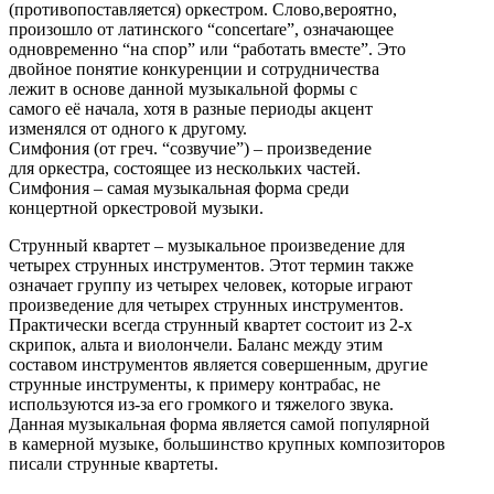
(противопоставляется) оркестром. Слово,вероятно,
произошло от латинского “concertare”, означающее
одновременно “на спор” или “работать вместе”. Это
двойное понятие конкуренции и сотрудничества
лежит в основе данной музыкальной формы с
самого её начала, хотя в разные периоды акцент
изменялся от одного к другому.
Симфония (от греч. “созвучие”) – произведение
для оркестра, состоящее из нескольких частей.
Симфония – самая музыкальная форма среди
концертной оркестровой музыки.
Струнный квартет – музыкальное произведение для
четырех струнных инструментов. Этот термин также
означает группу из четырех человек, которые играют
произведение для четырех струнных инструментов.
Практически всегда струнный квартет состоит из 2-х
скрипок, альта и виолончели. Баланс между этим
составом инструментов является совершенным, другие
струнные инструменты, к примеру контрабас, не
используются из-за его громкого и тяжелого звука.
Данная музыкальная форма является самой популярной
в камерной музыке, большинство крупных композиторов
писали струнные квартеты.