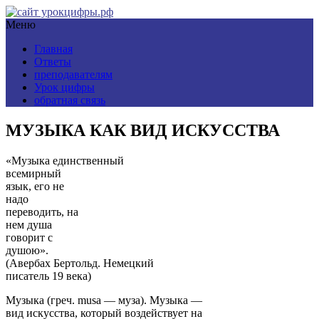
Меню
Главная
Ответы
преподавателям
Урок цифры
обратная связь
МУЗЫКА КАК ВИД ИСКУССТВА
«Музыка единственный
всемирный
язык, его не
надо
переводить, на
нем душа
говорит с
душою».
(Авербах Бертольд. Немецкий
писатель 19 века)
Музыка (греч. musa — муза). Музыка —
вид искусства, который воздействует на