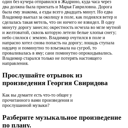
один без кучера отправился в Жадрино, куда часа через
два должна была приехать и Марья Гавриловна. Дорога
была ему знакома, а езды всего двадцать минут. Но едва
Владимир выехал за околицу в поле, как поднялся ветер и
сделалась такая метель, что он ничего не взвидел. В одну
минуту дорогу занесло; окрестность исчезла во мгле мутной
и желтоватой, сквозь которую летели белые хлопья снегу;
небо слилося с землею. Владимир очутился в поле и
напрасно хотел снова попасть на дорогу; лошадь ступала
наудачу и поминутно то взъезжала на сугроб, то
проваливалась в яму; сани поминутно опрокидывались.
Владимир старался только не потерять настоящего
направления.
Прослушайте отрывок из
произведения Георгия Свиридова
Как вы думаете есть что-то общее у
прочитанного вами произведения и
прослушанной музыки?
Разберите музыкальное произведение
по плану.