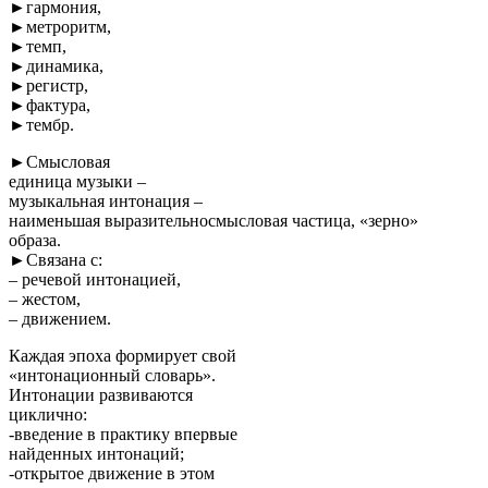
►гармония,
►метроритм,
►темп,
►динамика,
►регистр,
►фактура,
►тембр.
►Смысловая
единица музыки –
музыкальная интонация –
наименьшая выразительносмысловая частица, «зерно»
образа.
►Связана с:
– речевой интонацией,
– жестом,
– движением.
Каждая эпоха формирует свой
«интонационный словарь».
Интонации развиваются
циклично:
-введение в практику впервые
найденных интонаций;
-открытое движение в этом