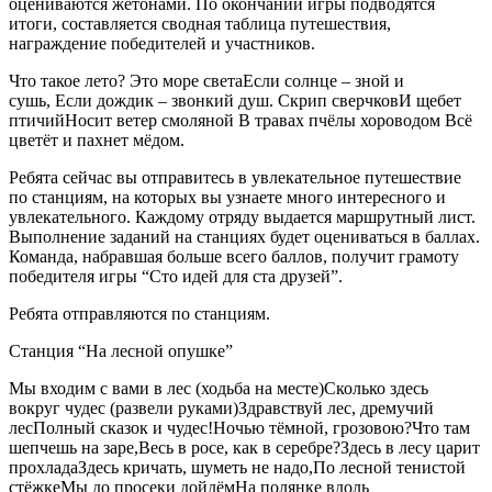
оцениваются жетонами. По окончании игры подводятся
итоги, составляется сводная таблица путешествия,
награждение победителей и участников.
Что такое лето? Это море светаЕсли солнце – зной и
сушь, Если дождик – звонкий душ. Скрип сверчковИ щебет
птичийНосит ветер смоляной В травах пчёлы хороводом Всё
цветёт и пахнет мёдом.
Ребята сейчас вы отправитесь в увлекательное путешествие
по станциям, на которых вы узнаете много интересного и
увлекательного. Каждому отряду выдается маршрутный лист.
Выполнение заданий на станциях будет оцениваться в баллах.
Команда, набравшая больше всего баллов, получит грамоту
победителя игры “Сто идей для ста друзей”.
Ребята отправляются по станциям.
Станция “На лесной опушке”
Мы входим с вами в лес (ходьба на месте)Сколько здесь
вокруг чудес (развели руками)Здравствуй лес, дремучий
лесПолный сказок и чудес!Ночью тёмной, грозовою?Что там
шепчешь на заре,Весь в росе, как в серебре?Здесь в лесу царит
прохладаЗдесь кричать, шуметь не надо,По лесной тенистой
стёжкеМы до просеки дойдёмНа полянке вдоль