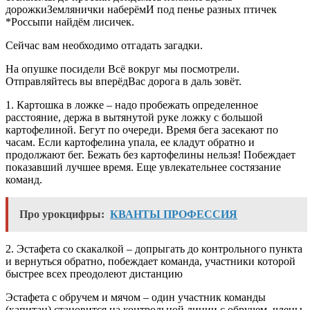
дорожкиЗемлянички наберёмИ под пенье разных птичек
*Россыпи найдём лисичек.
Сейчас вам необходимо отгадать загадки.
На опушке посидели Всё вокруг мы посмотрели.
Отправляйтесь вы вперёдВас дорога в даль зовёт.
1. Картошка в ложке – надо пробежать определенное
расстояние, держа в вытянутой руке ложку с большой
картофелиной. Бегут по очереди. Время бега засекают по
часам. Если картофелина упала, ее кладут обратно и
продолжают бег. Бежать без картофелины нельзя! Побеждает
показавший лучшее время. Еще увлекательнее состязание
команд.
Про урокцифры:
КВАНТЫ ПРОФЕССИЯ
2. Эстафета со скакалкой – допрыгать до контрольного пункта
и вернуться обратно, побеждает команда, участники которой
быстрее всех преодолеют дистанцию
Эстафета с обручем и мячом – один участник команды
(капитан) становится на контрольной линии с обручем, члены