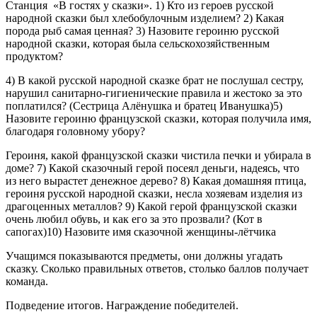
Станция «В гостях у сказки». 1) Кто из героев русской
народной сказки был хлебобулочным изделием? 2) Какая
порода рыб самая ценная? 3) Назовите героиню русской
народной сказки, которая была сельскохозяйственным
продуктом?
4) В какой русской народной сказке брат не послушал сестру,
нарушил санитарно-гигиенические правила и жестоко за это
поплатился? (Сестрица Алёнушка и братец Иванушка)5)
Назовите героиню французской сказки, которая получила имя,
благодаря головному убору?
Героиня, какой французской сказки чистила печки и убирала в
доме? 7) Какой сказочный герой посеял деньги, надеясь, что
из него вырастет денежное дерево? 8) Какая домашняя птица,
героиня русской народной сказки, несла хозяевам изделия из
драгоценных металлов? 9) Какой герой французской сказки
очень любил обувь, и как его за это прозвали? (Кот в
сапогах)10) Назовите имя сказочной женщины-лётчика
Учащимся показываются предметы, они должны угадать
сказку. Сколько правильных ответов, столько баллов получает
команда.
Подведение итогов. Награждение победителей.