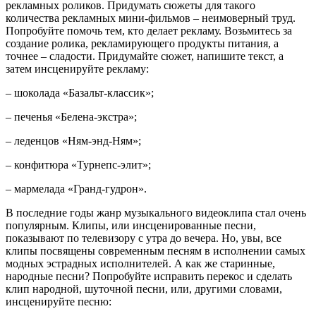
рекламных роликов. Придумать сюжеты для такого
количества рекламных мини-фильмов – неимоверный труд.
Попробуйте помочь тем, кто делает рекламу. Возьмитесь за
создание ролика, рекламирующего продукты питания, а
точнее – сладости. Придумайте сюжет, напишите текст, а
затем инсценируйте рекламу:
– шоколада «Базальт-классик»;
– печенья «Белена-экстра»;
– леденцов «Ням-энд-Ням»;
– конфитюра «Турнепс-элит»;
– мармелада «Гранд-гудрон».
В последние годы жанр музыкального видеоклипа стал очень
популярным. Клипы, или инсценированные песни,
показывают по телевизору с утра до вечера. Но, увы, все
клипы посвящены современным песням в исполнении самых
модных эстрадных исполнителей. А как же старинные,
народные песни? Попробуйте исправить перекос и сделать
клип народной, шуточной песни, или, другими словами,
инсценируйте песню: