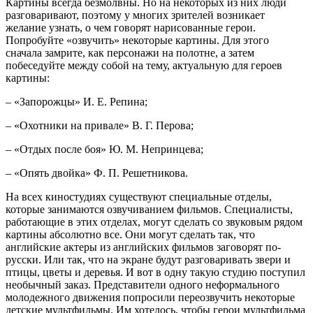
Картины всегда безмолвны. Но на некоторых из них люди
разговаривают, поэтому у многих зрителей возникает
желание узнать, о чем говорят нарисованные герои.
Попробуйте «озвучить» некоторые картины. Для этого
сначала замрите, как персонажи на полотне, а затем
побеседуйте между собой на тему, актуальную для героев
картины:
– «Запорожцы» И. Е. Репина;
– «Охотники на привале» В. Г. Перова;
– «Отдых после боя» Ю. М. Непринцева;
– «Опять двойка» Ф. П. Решетникова.
Ha всех киностудиях существуют специальные отделы,
которые занимаются озвучиванием фильмов. Специалисты,
работающие в этих отделах, могут сделать со звуковым рядом
картины абсолютно все. Они могут сделать так, что
английские актеры из английских фильмов заговорят по-
русски. Или так, что на экране будут разговаривать звери и
птицы, цветы и деревья. И вот в одну такую студию поступил
необычный заказ. Представители одного неформального
молодежного движения попросили переозвучить некоторые
детские мультфильмы. Им хотелось, чтобы герои мультфильма