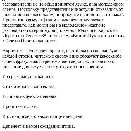
разговаривали не на общепринятом языке, а на молодежном
сленге. Поскольку представители киностудий отказались от
«насилия над классикой», попробуйте выполнить этот заказ.
Просматривая мультфильм с выключенным звуком,
представьте, как могли бы на молодежном жаргоне
разговаривать герои мультфильмов: «Малыш и Карлсон»,
«Крокодил Гена», «38 попугаев», «Винни-Пух идет в гости»,
«Трое из Простоквашино».
Акростих – это стихотворение, в котором начальные буквы
каждой строки, читаемые сверху вниз образуют какое-либо
слово, фразу, имя. Первоначально акростих писался как
послание другому человеку, служил посвящением.
И серьёзный, и забавный
Стих откроет свой секрет,
Если вы из букв заглавных
Прочитаете ответ.
Вот, например: о какой птице идет речь?
Цепенеет в немом ожидании птица.