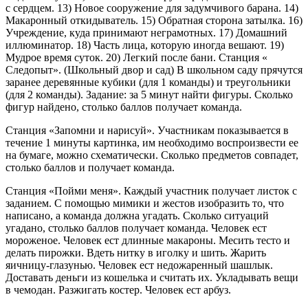
с сердцем. 13) Новое сооружение для задумчивого барана. 14)
Макаронный откидыватель. 15) Обратная сторона затылка. 16)
Учреждение, куда принимают неграмотных. 17) Домашний
иллюминатор. 18) Часть лица, которую иногда вешают. 19)
Мудрое время суток. 20) Легкий после бани. Станция «
Следопыт». (Школьный двор и сад) В школьном саду прячутся
заранее деревянные кубики (для 1 команды) и треугольники
(для 2 команды). Задание: за 5 минут найти фигуры. Сколько
фигур найдено, столько баллов получает команда.
Станция «Запомни и нарисуй». Участникам показывается в
течение 1 минуты картинка, им необходимо воспроизвести ее
на бумаге, можно схематически. Сколько предметов совпадет,
столько баллов и получает команда.
Станция «Пойми меня». Каждый участник получает листок с
заданием. С помощью мимики и жестов изобразить то, что
написано, а команда должна угадать. Сколько ситуаций
угадано, столько баллов получает команда. Человек ест
мороженое. Человек ест длинные макароны. Месить тесто и
делать пирожки. Вдеть нитку в иголку и шить. Жарить
яичницу-глазунью. Человек ест недожаренный шашлык.
Доставать деньги из кошелька и считать их. Укладывать вещи
в чемодан. Разжигать костер. Человек ест арбуз.