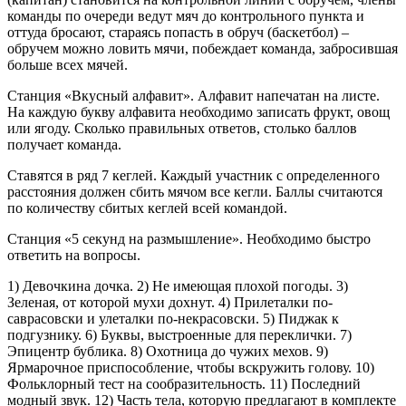
команды по очереди ведут мяч до контрольного пункта и
оттуда бросают, стараясь попасть в обруч (баскетбол) –
обручем можно ловить мячи, побеждает команда, забросившая
больше всех мячей.
Станция «Вкусный алфавит». Алфавит напечатан на листе.
На каждую букву алфавита необходимо записать фрукт, овощ
или ягоду. Сколько правильных ответов, столько баллов
получает команда.
Ставятся в ряд 7 кеглей. Каждый участник с определенного
расстояния должен сбить мячом все кегли. Баллы считаются
по количеству сбитых кеглей всей командой.
Станция «5 секунд на размышление». Необходимо быстро
ответить на вопросы.
1) Девочкина дочка. 2) Не имеющая плохой погоды. 3)
Зеленая, от которой мухи дохнут. 4) Прилеталки по-
саврасовски и улеталки по-некрасовски. 5) Пиджак к
подгузнику. 6) Буквы, выстроенные для переклички. 7)
Эпицентр бублика. 8) Охотница до чужих мехов. 9)
Ярмарочное приспособление, чтобы вскружить голову. 10)
Фольклорный тест на сообразительность. 11) Последний
модный звук. 12) Часть тела, которую предлагают в комплекте