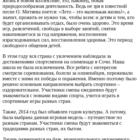
жизнь в новом коллективе, это, наконец, новая
природосообразная деятельность. Ведь не зря в известной
песне О. Митяева поется: «Лето – это маленькая жизнь!», а
значит, прожить ее нужно так, чтобы всем: и детям и тем, кто
будет организовывать отдых, было очень здорово. Это время
игр, развлечений, свободы в выборе занятий, снятия
накопившегося за год напряжения, восполнения
израсходованных сил, восстановления здоровья. Это период
свободного общения детей.
В этом году вся страна с увлечением наблюдала за
достижениями спортсменов на олимпиаде в Сочи. Наша
школа не была исключением. Все ребята с интересом
смотрели соревнования, болели за олимпийцев, переживали
вместе с ними их победы и поражения. Именно поэтому было
решено основным направлением выбрать спортивно –
оздоровительное. Участники смены ежедневно будут
знакомиться с новыми видами спорта, учится играть в
спортивные игры разных стран.
Также, 2014 год был объявлен годом культуры. А потому,
была выбрана данная игровая модель – путешествие по
разным странам. Участники смены будут знакомиться с
традициями разных стран, их бытом.
Лагерь размещается на базе муниципального автономного