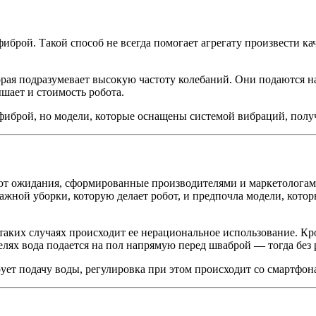
брой. Такой способ не всегда помогает агрегату произвести ка
рая подразумевает высокую частоту колебаний. Они подаются н
шает и стоимость робота.
иброй, но модели, которые оснащены системой вибраций, полу
т ожидания, сформированные производителями и маркетологами
лажной уборки, которую делает робот, и предпочла модели, кото
таких случаях происходит ее нерациональное использование. Кр
оделях вода подается на пол напрямую перед шваброй — тогда бе
ует подачу воды, регулировка при этом происходит со смартфон