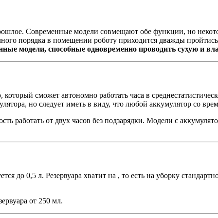
прошлое. Современные модели совмещают обе функции, но некот
лного порядка в помещении роботу приходится дважды пройтись 
нные модели, способные одновременно проводить сухую и вл
который сможет автономно работать часа в среднестатистическо
лятора, но следует иметь в виду, что любой аккумулятор со вре
сть работать от двух часов без подзарядки. Модели с аккумуля
уется до 0,5 л. Резервуара хватит на , то есть на уборку станда
ервуара от 250 мл.