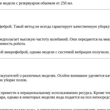
и модели с резервуаром объемом от 250 мл.
брой. Такой метод не всегда гарантирует качественную уборку
едполагает высокую частоту колебаний. Они передаются на мик
оимость робота.
й микрофиброй, однако модели с системой вибрации получили
купателей о различных моделях. Особое внимание уделяется ка
и уборке полов.
т привести к нерациональному использованию ресурса. Кроме т
ара, однако в некоторых моделях вода подается на пол непосред
улирует подачу воды, и управление можно осуществлять через с