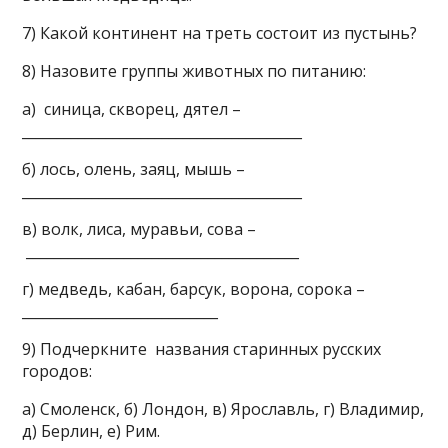
7) Какой континент на треть состоит из пустынь?
8) Назовите группы животных по питанию:
а) синица, скворец, дятел –
________________________________________
б) лось, олень, заяц, мышь –
________________________________________
в) волк, лиса, муравьи, сова –
_______________________________________
г) медведь, кабан, барсук, ворона, сорока –
____________________________
9) Подчеркните названия старинных русских
городов:
а) Смоленск, б) Лондон, в) Ярославль, г) Владимир,
д) Берлин, е) Рим.