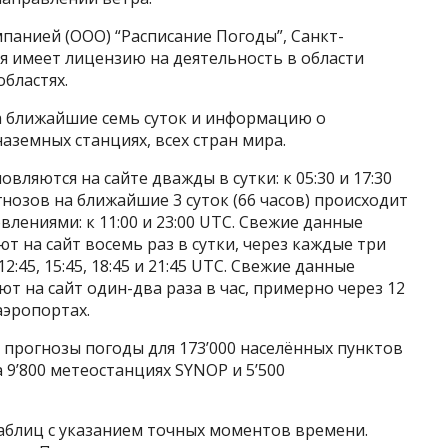
панией (ООО) “Расписание Погоды”, Санкт-
ния имеет лицензию на деятельность в области
бластях.
а ближайшие семь суток и информацию о
аземных станциях, всех стран мира.
вляются на сайте дважды в сутки: к 05:30 и 17:30
озов на ближайшие 3 суток (66 часов) происходит
ениями: к 11:00 и 23:00 UTC. Свежие данные
 на сайт восемь раз в сутки, через каждые три
5, 12:45, 15:45, 18:45 и 21:45 UTC. Свежие данные
 на сайт один-два раза в час, примерно через 12
аэропортах.
 прогнозы погоды для 173’000 населённых пунктов
9’800 метеостанциях SYNOP и 5’500
аблиц с указанием точных моментов времени.