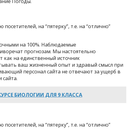
ание Погоды.
посетителей, на “пятерку”, т.е. на “отлично”
точными на 100%. Наблюдаемые
тиворечат прогнозам. Мы настоятельно
йт как на единственный источник
тывать ваш жизненный опыт и здравый смысл при
ивающий персонал сайта не отвечают за ущерб в
 сайта.
УРСЕ БИОЛОГИИ ДЛЯ 9 КЛАССА
посетителей, на “пятерку”, т.е. на “отлично”