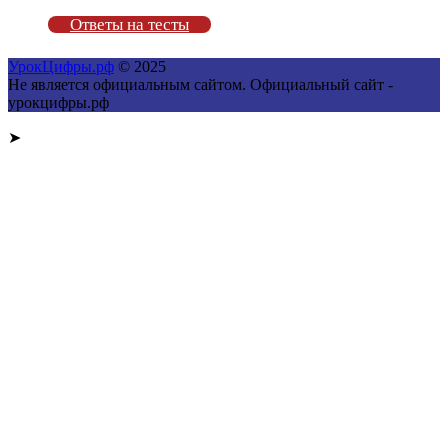
Ответы на тесты
УрокЦифры.рф
© 2025
Не является официальным сайтом. Официальный сайт -
урокцифры.рф
➤