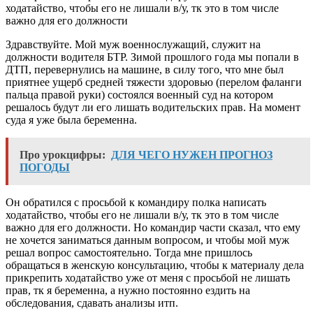
ходатайство, чтобы его не лишали в/у, тк это в том числе
важно для его должности
Здравствуйте. Мой муж военнослужащий, служит на
должности водителя БТР. Зимой прошлого года мы попали в
ДТП, перевернулись на машине, в силу того, что мне был
приятнее ущерб средней тяжести здоровью (перелом фаланги
пальца правой руки) состоялся военный суд на котором
решалось будут ли его лишать водительских прав. На момент
суда я уже была беременна.
Про урокцифры:
ДЛЯ ЧЕГО НУЖЕН ПРОГНОЗ
ПОГОДЫ
Он обратился с просьбой к командиру полка написать
ходатайство, чтобы его не лишали в/у, тк это в том числе
важно для его должности. Но командир части сказал, что ему
не хочется заниматься данным вопросом, и чтобы мой муж
решал вопрос самостоятельно. Тогда мне пришлось
обращаться в женскую консультацию, чтобы к материалу дела
прикрепить ходатайство уже от меня с просьбой не лишать
прав, тк я беременна, а нужно постоянно ездить на
обследования, сдавать анализы итп.