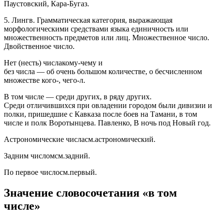
Паустовский, Кара-Бугаз.
5. Лингв. Грамматическая категория, выражающая
морфологическими средствами языка единичность или
множественность предметов или лиц. Множественное число.
Двойственное число.
Нет (несть) числакому-чему и
без числа — об очень большом количестве, о бесчисленном
множестве кого-, чего-л.
В том числе — среди других, в ряду других.
Среди отличившихся при овладении городом были дивизии и
полки, пришедшие с Кавказа после боев на Тамани, в том
числе и полк Воротынцева. Павленко, В ночь под Новый год.
Астрономические числасм.астрономический.
Задним числомсм.задний.
По первое числосм.первый.
Значение словосочетания «в том
числе»