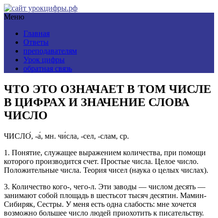
Меню
Главная
Ответы
преподавателям
Урок цифры
обратная связь
ЧТО ЭТО ОЗНАЧАЕТ В ТОМ ЧИСЛЕ
В ЦИФРАХ И ЗНАЧЕНИЕ СЛОВА
ЧИСЛО
ЧИСЛО́, -а́, мн. чи́сла, -сел, -слам, ср.
1. Понятие, служащее выражением количества, при помощи
которого производится счет. Простые числа. Целое число.
Положительные числа. Теория чисел (наука о целых числах).
3. Количество кого-, чего-л. Эти заводы — числом десять —
занимают собой площадь в шестьсот тысяч десятин. Мамин-
Сибиряк, Сестры. У меня есть одна слабость: мне хочется
возможно большее число людей приохотить к писательству.