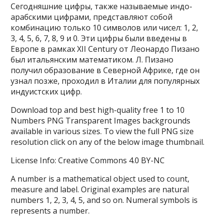
Сегодняшние цифры, также называемые индо-
арабскими цифрами, представляют собой
комбинацию только 10 символов или чисел: 1, 2,
3, 4, 5, 6, 7, 8, 9 и 0. Эти цифры были введены в
Европе в рамках XII Century от Леонардо Пизано
был итальянским математиком. Л. Пизано
получил образование в Северной Африке, где он
узнал позже, проходил в Италии для популярных
индуистских цифр.
Download top and best high-quality free 1 to 10
Numbers PNG Transparent Images backgrounds
available in various sizes. To view the full PNG size
resolution click on any of the below image thumbnail.
License Info: Creative Commons 4.0 BY-NC
A number is a mathematical object used to count,
measure and label. Original examples are natural
numbers 1, 2, 3, 4, 5, and so on. Numeral symbols is
represents a number.