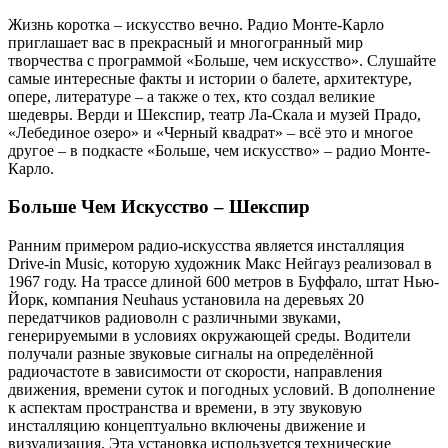
Жизнь коротка – искусство вечно. Радио Монте-Карло
приглашает вас в прекрасный и многогранный мир
творчества с программой «Больше, чем искусство». Слушайте
самые интересные факты и истории о балете, архитектуре,
опере, литературе – а также о тех, кто создал великие
шедевры. Верди и Шекспир, театр Ла-Скала и музей Прадо,
«Лебединое озеро» и «Черный квадрат» – всё это и многое
другое – в подкасте «Больше, чем искусство» – радио Монте-
Карло.
Больше Чем Искусство – Шекспир
Ранним примером радио-искусства является инсталляция
Drive-in Music, которую художник Макс Нейгауз реализовал в
1967 году. На трассе длиной 600 метров в Буффало, штат Нью-
Йорк, компания Neuhaus установила на деревьях 20
передатчиков радиоволн с различными звуками,
генерируемыми в условиях окружающей среды. Водители
получали разные звуковые сигналы на определённой
радиочастоте в зависимости от скорости, направления
движения, времени суток и погодных условий. В дополнение
к аспектам пространства и времени, в эту звуковую
инсталляцию концептуально включены движение и
визуализация. Эта установка используется технические