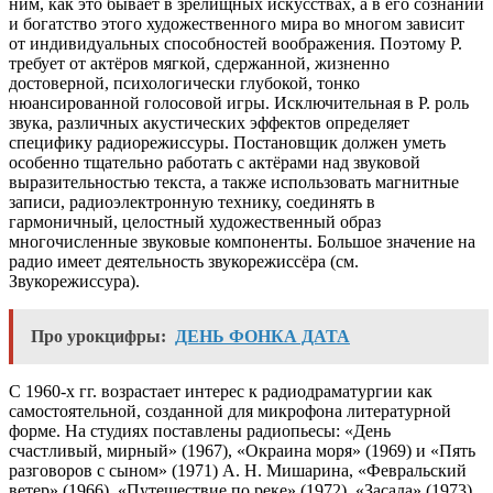
ним, как это бывает в зрелищных искусствах, а в его сознании
и богатство этого художественного мира во многом зависит
от индивидуальных способностей воображения. Поэтому Р.
требует от актёров мягкой, сдержанной, жизненно
достоверной, психологически глубокой, тонко
нюансированной голосовой игры. Исключительная в Р. роль
звука, различных акустических эффектов определяет
специфику радиорежиссуры. Постановщик должен уметь
особенно тщательно работать с актёрами над звуковой
выразительностью текста, а также использовать магнитные
записи, радиоэлектронную технику, соединять в
гармоничный, целостный художественный образ
многочисленные звуковые компоненты. Большое значение на
радио имеет деятельность звукорежиссёра (см.
Звукорежиссура).
Про урокцифры:
ДЕНЬ ФОНКА ДАТА
С 1960-х гг. возрастает интерес к радиодраматургии как
самостоятельной, созданной для микрофона литературной
форме. На студиях поставлены радиопьесы: «День
счастливый, мирный» (1967), «Окраина моря» (1969) и «Пять
разговоров с сыном» (1971) А. Н. Мишарина, «Февральский
ветер» (1966), «Путешествие по реке» (1972), «Засада» (1973)