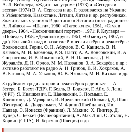
А. Л. Вейцлера, «Ждите нас утром» (1973) и «Сегодня и
всегда» (1974) В. А. Сергеева и др. Р. развивается на Украине,
в Узбекистане, Казахстане, Латвии, Литве и др. республиках.
Значительных успехов Р. достигло в Эстонии (пост. радиопьес
А. Лийвеса — «Шаги», 1960, «Пятое купе», 1961, «Стук в
дверь», 1964, «Неоконченный портрет», 1971; Р. Каугвера —
«Победа», 1958, «Девятый круг», 1961, «60 минут», 1967, и
др.). Большой вклад в развитие Р. внесли актёры и режиссёры:
Волконский, Гарин, О. Н. Абдулов, В. С. Канцель, В. И.
Качалов, М. И. Бабанова, Р. Я. Плятт, А. А. Консовский, В. А.
Сперантова, И. В. Ильинский, В. Н. Пашенная, Д. Н.
Журавлёв, Д. Н. Орлов, М. М. Названов, З. А. Бокарёва и др.;
активно работают на радио А. Н. Грибов, В. И. Хохряков, А.
В. Баталов, М. А. Ульянов, Ю. В. Яковлев, М. И. Казаков и др.
За рубежом среди авторов и режиссёров радиопьес — А.
Зегерс, Б. Брехт (ГДР), Г. Белль, В. Борхерт, Г. Айх, З. Ленц
(ФРГ), Я. Ивашкевич, Е. Шанявский, З. Посмыш, Е.
Кшиштонь, Д. Мулярчик, И. Иредыньский (Польша), Д. Шош
(Венгрия), Ф. Дюрренматт, М. Фриш (Швейцария), Ив.
Наввар, Э. Ионеско (Франция), Л. Макнис, Х. Пинтер, Д.
Купер, С. Беккет (Великобритания), А. Мак-Лиш, О. Уэллс, Н.
Корвин (США), И. Бергман (Швеция) и др.