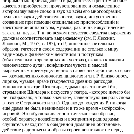
незримостью происходящего в радиопьесе. При этом особое
качество приобретают прочувствованное и осмысленное
актёром звучащее слово и звук во всём его многообразии:
реальные звуки действительности, звуки, искусственно
созданные при помощи специальных приспособлений и
электронной аппаратуры, музыка, различные акустические
эффекты, паузы. Т. к. во всяком искусстве средства выражения
должны соответствовать выражаемому (см. Г. Лессинг,
Лаокоон, М., 1957, с. 187), то Р., лишённое зрительных
образов, тяготеет в своём содержании не столько к миру
видимому, к физическим действиям и поступкам
(обязательным в зрелищных искусствах), сколько к «жизни
человеческого духа», конфликтам чувств и мыслей,
выраженным преимущественно в словесных действиях героев
— размышлениях-монологах, диалогах и т.п. Р. близко эпосу,
лирике, музыке, драме (творчество древних рапсодов,
монологи в театре Шекспира, «драмы для чтения» Гёте,
стремление Шиллера к искусств у театра, «которое ничего бы
не изображало, а только значило», главенствующая роль слова
в театре Островского и т.п.). Однако до рождения Р. никогда
ещё драма не была невидимой и в то же время «актёрской»,
игровой. Это обусловливает эстетическое своеобразие,
особый характер воздействия и восприятия радиодрамы;
слушатель находится в обыденной домашней обстановке,
действие радиопьесы и образы героев возникают не перед