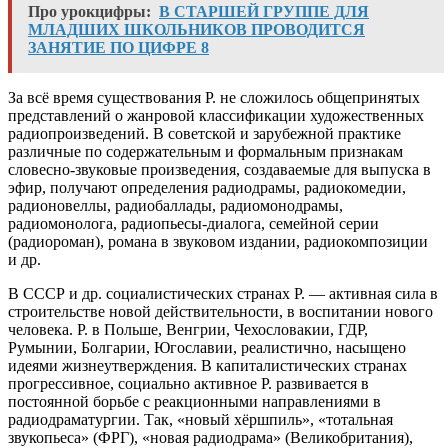
Про урокцифры:
В СТАРШЕЙ ГРУППЕ ДЛЯ
МЛАДШИХ ШКОЛЬНИКОВ ПРОВОДИТСЯ
ЗАНЯТИЕ ПО ЦИФРЕ 8
За всё время существования Р. не сложилось общепринятых
представлений о жанровой классификации художественных
радиопроизведений. В советской и зарубежной практике
различные по содержательным и формальным признакам
словесно-звуковые произведения, создаваемые для выпуска в
эфир, получают определения радиодрамы, радиокомедии,
радионовеллы, радиобаллады, радиомонодрамы,
радиомонолога, радиопьесы-диалога, семейной серии
(радиороман), романа в звуковом издании, радиокомпозиции
и др.
В СССР и др. социалистических странах Р. — активная сила в
строительстве новой действительности, в воспитании нового
человека. Р. в Польше, Венгрии, Чехословакии, ГДР,
Румынии, Болгарии, Югославии, реалистично, насыщено
идеями жизнеутверждения. В капиталистических странах
прогрессивное, социально активное Р. развивается в
постоянной борьбе с реакционными направлениями в
радиодраматургии. Так, «новый хёршпиль», «тотальная
звукопьеса» (ФРГ), «новая радиодрама» (Великобритания),