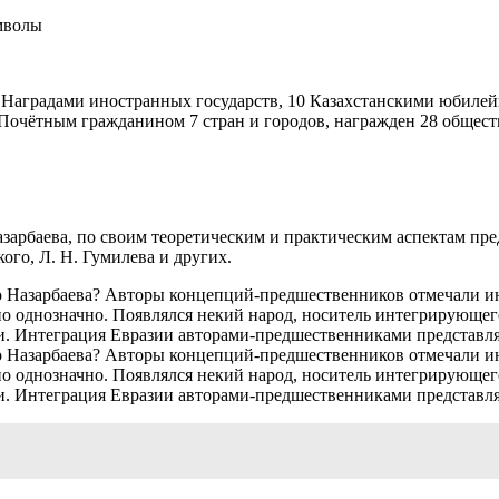
мволы
 Наградами иностранных государств, 10 Казахстанскими юбиле
ся Почётным гражданином 7 стран и городов, награжден 28 обще
Назарбаева, по своим теоретическим и практическим аспектам п
ого, Л. Н. Гумилева и других.
до Назарбаева? Авторы концепций-предшественников отмечали и
 однозначно. Появлялся некий народ, носитель интегрирующего
ии. Интеграция Евразии авторами-предшественниками представл
до Назарбаева? Авторы концепций-предшественников отмечали и
 однозначно. Появлялся некий народ, носитель интегрирующего
ии. Интеграция Евразии авторами-предшественниками представл