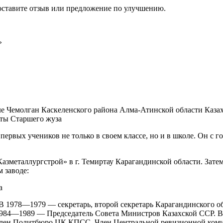
оставите отзыв или предложение по улучшению.
»
ле Чемолган Каскеленского района Алма-Атинской области Каза
шты Старшего жуза
ервых учеников не только в своем классе, но и в школе. Он с го
«Казметаллургстрой» в г. Темиртау Карагандинской области. Зат
 заводе:
а
 1978—1979 — секретарь, второй секретарь Карагандинского обк
 1984—1989 — Председатель Совета Министров Казахской ССР. 
 — Член Политбюро ЦК КПСС. Член Центральной ревизионной к