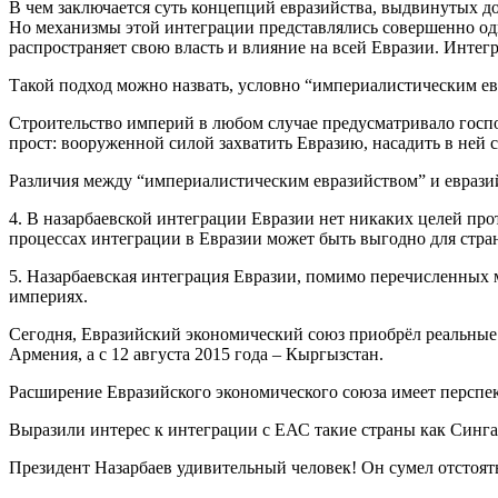
В чем заключается суть концепций евразийства, выдвинутых 
Но механизмы этой интеграции представлялись совершенно одн
распространяет свою власть и влияние на всей Евразии. Инте
Такой подход можно назвать, условно “империалистическим ев
Строительство империй в любом случае предусматривало госпо
прост: вооруженной силой захватить Евразию, насадить в ней 
Различия между “империалистическим евразийством” и еврази
4. В назарбаевской интеграции Евразии нет никаких целей прот
процессах интеграции в Евразии может быть выгодно для стран
5. Назарбаевская интеграция Евразии, помимо перечисленных м
империях.
Сегодня, Евразийский экономический союз приобрёл реальные оч
Армения, а с 12 августа 2015 года – Кыргызстан.
Расширение Евразийского экономического союза имеет перспек
Выразили интерес к интеграции с ЕАС такие страны как Синга
Президент Назарбаев удивительный человек! Он сумел отстоят