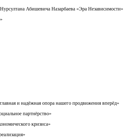
га Нурсултана Абишевича Назарбаева «Эра Независимости»
я»
главная и надёжная опора нашего продвижения вперёд»
оциальное партнёрство»
кономического кризиса»
реализация»