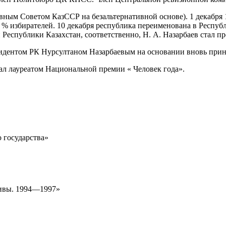
вным Советом КазССР на безальтернативной основе). 1 декабря
 % избирателей. 10 декабря республика переименована в Респуб
Республики Казахстан, соответственно, Н. А. Назарбаев стал п
езидентом РК Нурсултаном Назарбаевым на основании вновь прин
тал лауреатом Национальной премии « Человек года».
о государства»
тивы. 1994—1997»