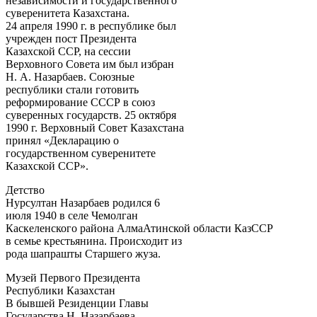
независимости и государственного
суверенитета Казахстана.
24 апреля 1990 г. в республике был
учрежден пост Президента
Казахской ССР, на сессии
Верховного Совета им был избран
Н. А. Назарбаев. Союзные
республики стали готовить
реформирование СССР в союз
суверенных государств. 25 октября
1990 г. Верховный Совет Казахстана
принял «Декларацию о
государственном суверенитете
Казахской ССР».
Детство
Нурсултан Назарбаев родился 6
июля 1940 в селе Чемолган
Каскеленского района АлмаАтинской области КазССР
в семье крестьянина. Происходит из
рода шапрашты Старшего жуза.
Музей Первого Президента
Республики Казахстан
В бывшей Резиденции Главы
Государства Н. Назарбаева