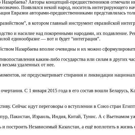
до Назарбаева? Авторы концепций-предшественников отмечали и
означно. Появлялся некий народ, носитель интегрирующего нач
грация Евразии авторами-предшественниками представлялась то
разийством”, в котором главный инструмент евразийской интег
дство и насилие над покоренными народами, их подавление. Ре
силой единообразие — вот и будет “интеграция”.
йством Назарбаева вполне очевидны и их можно сформулироват
ивопоставления каким-либо государства или силам в других част
 весьма удаленных от нее.
оментов, не предусматривает стирания и ликвидации национальн
ертания. С 1 января 2015 года в его состав вошли Беларусь, Ка
тиву. Сейчас идут переговоры о вступлении в Союз стран Египт
пур, Пакистан, Израиль, Индия, Китай, Тунис. А с Вьетнамом у
ь и построить Независимый Казахстан, а ещё воплотить в жизн