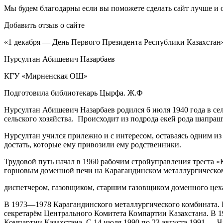
Мы будем благодарны если вы поможете сделать сайт лучше и 
Добавить отзыв о сайте
«1 декабря — День Первого Президента Республики Казахстан
Нурсултан Абишевич Назарбаев
КГУ «Мирненская ОШ»
Подготовила библиотекарь Цырфа. Ж.Ф
Нурсултан Абишевич Назарбаев родился 6 июля 1940 года в се
сельского хозяйства. Происходит из подрода екей рода шапра
Нурсултан учился прилежно и с интересом, оставаясь одним из п
достать, которые ему привозили ему родственники.
Трудовой путь начал в 1960 рабочим стройуправления треста 
горновым доменной печи на Карагандинском металлургическом
диспетчером, газовщиком, старшим газовщиком доменного цех
В 1973—1978 Карагандинского металлургического комбината. В
секретарём Центрального Комитета Компартии Казахстана. В
Компартии Казахстана. С 14 июля 1990 по 23 августа 1991