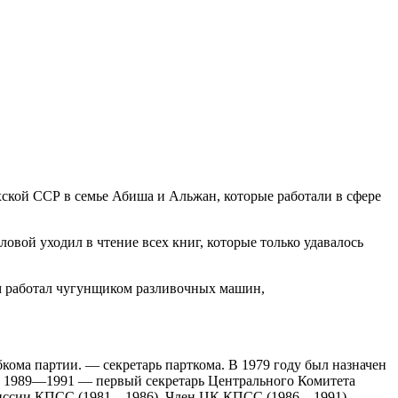
хской ССР в семье Абиша и Альжан, которые работали в сфере
ловой уходил в чтение всех книг, которые только удавалось
ем работал чугунщиком разливочных машин,
ома партии. — секретарь парткома. В 1979 году был назначен
В 1989—1991 — первый секретарь Центрального Комитета
омиссии КПСС (1981—1986). Член ЦК КПСС (1986—1991).