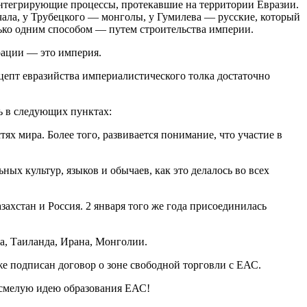
нтегрирующие процессы, протекавшие на территории Евразии.
ала, у Трубецкого — монголы, у Гумилева — русские, который
лько одним способом — путем строительства империи.
рации — это империя.
цепт евразийства империалистического толка достаточно
ь в следующих пунктах:
ях мира. Более того, развивается понимание, что участие в
ых культур, языков и обычаев, как это делалось во всех
захстан и Россия. 2 января того же года присоединилась
а, Таиланда, Ирана, Монголии.
же подписан договор о зоне свободной торговли с ЕАС.
ь смелую идею образования ЕАС!